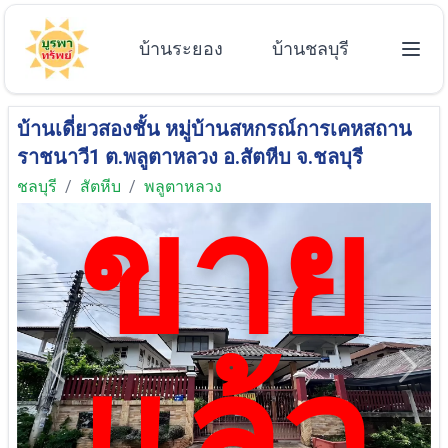
บ้านระยอง
บ้านชลบุรี
บ้านเดี่ยวสองชั้น หมู่บ้านสหกรณ์การเคหสถาน
ราชนาวี1 ต.พลูตาหลวง อ.สัตหีบ จ.ชลบุรี
ชลบุรี
/
สัตหีบ
/
พลูตาหลวง
ขาย
แล้ว
Previous
Next